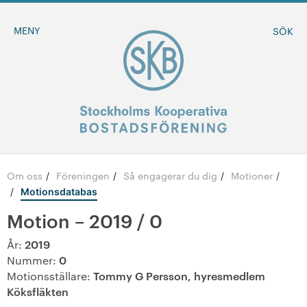
MENY
SÖK
Om oss
Föreningen
Så engagerar du dig
Motioner
/
/
/
BLI MEDLEM
/
Motionsdatabas
Motion – 2019 / 0
MINA SIDOR
2019
År:
-
Om oss
0
Nummer:
Tommy G Persson, hyresmedlem
Motionsställare:
Köksfläkten
-
Föreningen