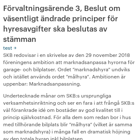
Förvaltningsärende 3, Beslut om
Medlemsmöten
väsentligt ändrade principer för
+
Medlemskap i SKB
hyresavgifter ska beslutas av
stämman
-
Så engagerar du dig
test
SKB redovisar i en skrivelse av den 29 november 2018
Så här gör du!
föreningens ambition att marknadsanpassa hyrorna för
garage- och bilplatser. Ordet ”marknadshyra” undviks
+
Förtroendevalda
och istället används ordet ”målhyra”. Ambitionen är
uppenbar: Marknadsanpassning.
+
Föreningsstämma
Undertecknade månar om SKB:s ursprungliga
Kvartersråd
verksamhetsinriktning och ser en fara i att frångå SKB:s
väl förankrade idé om bostäder av god kvalitet till i
-
princip självkostnad. För alla dem som redan bor i hus
Motioner
med tillhörande bilplats blir ”målhyra” (vilket är samma
som marknadshyra) i många fall en dramatisk höjning
Att skriva en motion
av den totala hyran inkl bilplatsen.