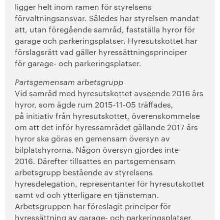
ligger helt inom ramen för styrelsens
förvaltningsansvar. Således har styrelsen mandat
att, utan föregående samråd, fastställa hyror för
garage och parkeringsplatser. Hyresutskottet har
förslagsrätt vad gäller hyressättningsprinciper
för garage- och parkeringsplatser.
Partsgemensam arbetsgrupp
Vid samråd med hyresutskottet avseende 2016 års
hyror, som ägde rum 2015-11-05 träffades,
på initiativ från hyresutskottet, överenskommelse
om att det inför hyressamrådet gällande 2017 års
hyror ska göras en gemensam översyn av
bilplatshyrorna. Någon översyn gjordes inte
2016. Därefter tillsattes en partsgemensam
arbetsgrupp bestående av styrelsens
hyresdelegation, representanter för hyresutskottet
samt vd och ytterligare en tjänsteman.
Arbetsgruppen har föreslagit principer för
hyressättning av garage- och parkeringsplatser,