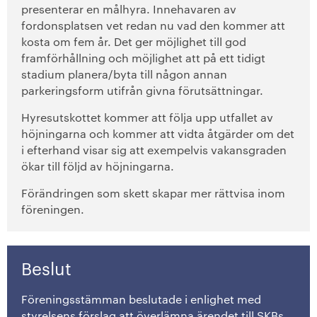
presenterar en målhyra. Innehavaren av
fordonsplatsen vet redan nu vad den kommer att
kosta om fem år. Det ger möjlighet till god
framförhållning och möjlighet att på ett tidigt
stadium planera/byta till någon annan
parkeringsform utifrån givna förutsättningar.
Hyresutskottet kommer att följa upp utfallet av
höjningarna och kommer att vidta åtgärder om det
i efterhand visar sig att exempelvis vakansgraden
ökar till följd av höjningarna.
Förändringen som skett skapar mer rättvisa inom
föreningen.
Beslut
Föreningsstämman beslutade i enlighet med
styrelsens förslag
att
överlämna ärendet till SKBs