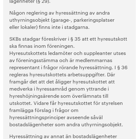
lägenheter (§ 29).
Någon reglering av hyressättning av andra
uthyrningsobjekt (garage-, parkeringsplatser
eller lokaler) finns inte i stadgarna.
SKBs stadgar föreskriver i § 35 att ett hyresutskott
ska finnas inom föreningen.
Hyresutskottets ledamöter och suppleanter utses
av föreningsstämma och är medlemmarnas
representant i frågor rörande hyressättning. I § 36
regleras hyresutskottets arbetsuppgifter. Där
framgår det att det åligger hyresutskottet att
medverka i hyressamråd genom yttrande i
hyreshöjningsärende som överlämnats till
utskottet. Vidare får hyresutskottet för styrelsen
framlägga förslag i frågor om
hyressättningsprinciper avseende såväl
bostadslägenheter som andra uthyrningsobjekt.
Hyressättning av annat än bostadslägenheter