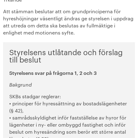
+
Hållbarhet enligt SKB
Att stämman beslutar att om grundprinciperna för
hyreshöjningar väsentligt ändras ge styrelsen i uppdrag
+
Kontakta oss
att utreda om detta ska beslutas av fullmäktige i
enlighet med motionens syfte.
SKB in English
+
Styrelsens utlåtande och förslag
Sök ledigt
till beslut
+
Våra bostäder
Styrelsens svar på frågorna 1, 2 och 3
Vår boendeform
Bakgrund
SKBs stadgar reglerar:
Jobba hos oss
• principer för hyressättning av bostadslägenheter
(§ 42),
• samrådsskyldighet inför fastställelse av hyror för
lägenheter i ny- eller ombyggd fastighet och inför
beslut om hyresändring som berör ett större antal