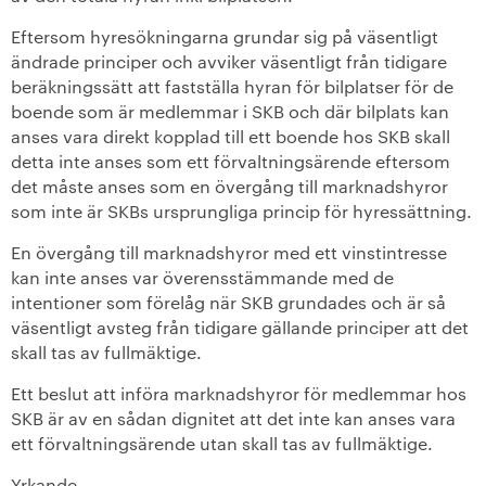
Motionshäften
Eftersom hyresökningarna grundar sig på väsentligt
ändrade principer och avviker väsentligt från tidigare
Motionsdatabas
beräkningssätt att fastställa hyran för bilplatser för de
boende som är medlemmar i SKB och där bilplats kan
+
På gång i föreningen
anses vara direkt kopplad till ett boende hos SKB skall
detta inte anses som ett förvaltningsärende eftersom
det måste anses som en övergång till marknadshyror
Läs din medlemstidning
som inte är SKBs ursprungliga princip för hyressättning.
Lagar, stadgar och riktlinjer
En övergång till marknadshyror med ett vinstintresse
kan inte anses var överensstämmande med de
SKB i siffror
intentioner som förelåg när SKB grundades och är så
väsentligt avsteg från tidigare gällande principer att det
+
SKBs historia
skall tas av fullmäktige.
Ett beslut att införa marknadshyror för medlemmar hos
Den kooperativa koden
SKB är av en sådan dignitet att det inte kan anses vara
ett förvaltningsärende utan skall tas av fullmäktige.
+
Verkställande organisation
Yrkande