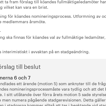
 att ta fram förslag till köandes fullmäktigeledamöter ha
g vilket kan vara en brist.
dning för köandes nomineringsprocess. Utformning av o
ande medlemmars årsmöte.
r
ing ska finnas för köandes val av fullmäktige ledamöter
 interimistiskt i avvaktan på en stadgeändring.
slag till beslut
onerna 6 och 7
ndlades ett ärende (motion 5) som anknyter till de frå
andes nomineringsprocessmåste vara tydlig och att det
. I sitt utlåtande över förra årets motion 5 sade styre
 men numera pågående stadgerevisionen. Detta gäller 
n i stadgarna kommer alltså att tas i beaktande vid stad