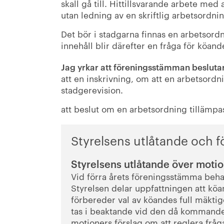
skall gå till. Hittillsvarande arbete med
utan ledning av en skriftlig arbetsordnin
Det bör i stadgarna finnas en arbetsor
innehåll blir därefter en fråga för kö
Jag yrkar att föreningsstämman besluta
att en inskrivning, om att en arbetsordn
stadgerevision.
att beslut om en arbetsordning tillämpas
Styrelsens utlåtande och för
Styrelsens utlåtande över moti
Vid förra årets föreningsstämma beha
Styrelsen delar uppfattningen att kö
förbereder val av köandes full mäktige
tas i beaktande vid den då kommande
motioners förslag om att reglera fråga