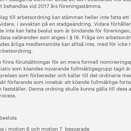
t behandlas vid 2017 års föreningsstämma.
lag till arbetsordning kan stämman heller inte fatta ett
idare, i avvaktan på en stadgeänd­ring. Vidare förhåller 
nte kan fatta beslut som är bindande för föreningen,
ana valärenden som anges i § 18. Fråga om arbetsordni
des årliga medlemsmöte kan alltså inte, med för ick
arbetsordning.
e finns förutsättningar för en mera formell nomineringsp
itiativ som köandes nuvarande full­mäktigegrupp tagit ä
t styrelsen som förbereder och kallar till det ordinari
iskt förfarande som innebär att köande fullmäktige fortsä
n fastställer. Denna ordning skulle kunna gälla till des
rocess.
besluta
rna i motion 6 och motion 7 besvarade