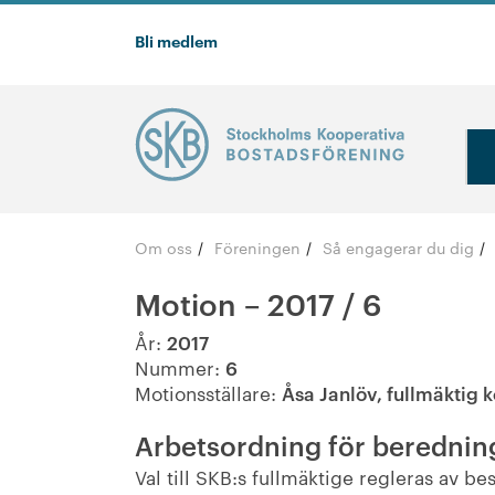
Bli medlem
Om oss
Föreningen
Så engagerar du dig
/
/
/
Motion – 2017 / 6
År:
2017
Nummer:
6
Motionsställare:
Åsa Janlöv, fullmäktig 
Arbetsordning för beredning
Val till SKB:s fullmäktige regleras av 