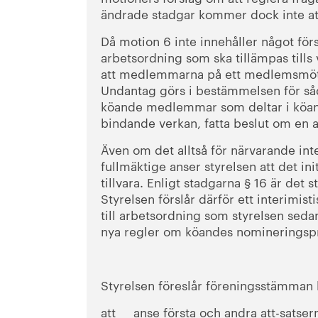
ändrade stadgar kommer dock inte at
Då motion 6 inte innehåller något förs
arbetsordning som ska tillämpas tills v
att medlemmarna på ett medlemsmöte i
Undantag görs i bestämmelsen för såd
köande medlemmar som deltar i köan
bindande verkan, fatta beslut om en 
Även om det alltså för närvarande int
fullmäktige anser styrelsen att det in
tillvara. Enligt stadgarna § 16 är de
Styrelsen förslår därför ett interimist
till arbetsordning som styrelsen seda
nya regler om köandes nomineringsp
Styrelsen föreslår föreningsstämman 
att anse första och andra att-­satse