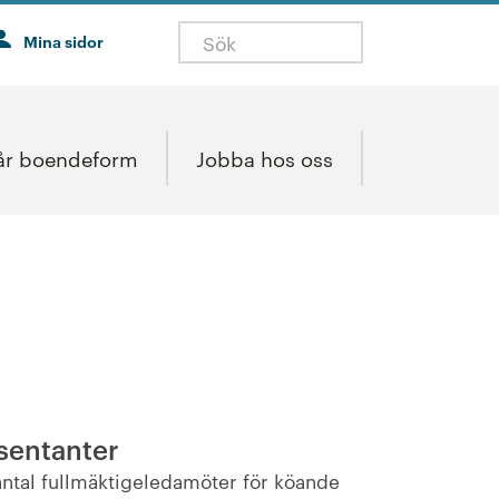
Mina sidor
år boendeform
Jobba hos oss
sentanter
 antal fullmäktigeledamöter för köande