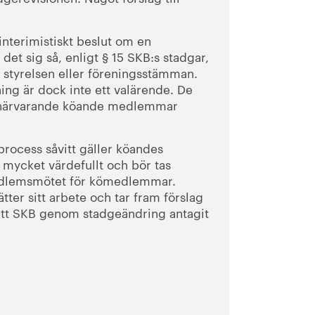
 interimistiskt beslut om en
det sig så, enligt § 15 SKB:s stadgar,
 styrelsen eller föreningsstämman.
ng är dock inte ett valärende. De
e närvarande köande medlemmar
ro­cess såvitt gäller köandes
r mycket värdefullt och bör tas
e medlemsmötet för kömedlemmar.
tter sitt arbete och tar fram förslag
s att SKB genom stadgeändring antagit