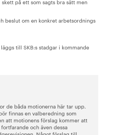
r skett på ett som sagts bra sätt men
ch beslut om en konkret arbetsordnings
, läggs till SKB:s stadgar i kommande
gor de båda motionerna här tar upp.
 bör finnas en valberedning som
lsen att motionens förslag kommer att
fortfarande och även dessa
gerevisionen. Något förslag till