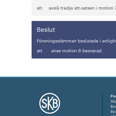
att avslå tredje att-­satsen i motion 7
Beslut
Föreningsstämman beslutade i enlighe
att anse motion 6 besvarad.
Po
St
Bo
Bo