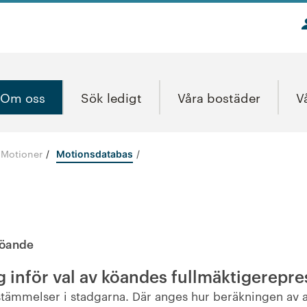
Om oss
Sök ledigt
Våra bostäder
V
Motioner
/
Motionsdatabas
köande
 inför val av köandes fullmäktigerepre
bestämmelser i stadgarna. Där anges hur beräkningen av