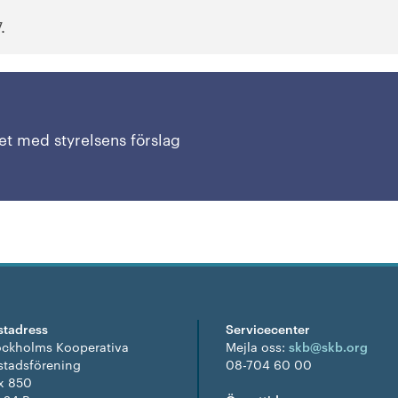
.
t med styrelsens förslag
stadress
Servicecenter
ockholms Kooperativa
Mejla oss:
skb@skb.org
stadsförening
08-704 60 00
x 850