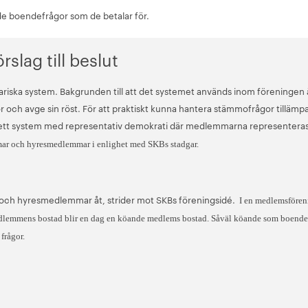
r de boendefrågor som de betalar för.
slag till beslut
iska system. Bakgrunden till att det systemet används inom föreningen ä
och avge sin röst. För att praktiskt kunna hantera stämmofrågor tillämpa
) ett system med representativ demokrati där medlemmarna representera
mar och hyresmedlemmar i enlighet med SKBs stadgar.
 och hyresmedlemmar åt, strider mot SKBs föreningsidé.
I en medlemsföreni
dlemmens bostad blir en dag en köande medlems bostad. Såväl köande som boende
 frågor.