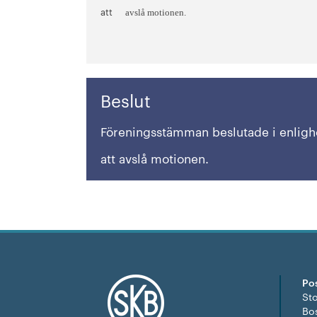
att
avslå motionen.
Beslut
Föreningsstämman beslutade i enlighe
att avslå motionen.
Po
St
Bo