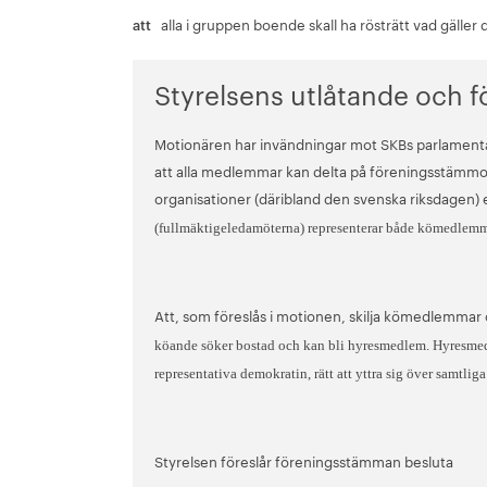
att
alla i gruppen boende skall ha rösträtt vad gälle
Styrelsens utlåtande och för
Motionären har invändningar mot SKBs parlamentar
att alla medlemmar kan delta på föreningsstämmor 
organisationer (däribland den svenska riksdagen
(fullmäktigeledamöterna) representerar både kömedlem
Att, som föreslås i motionen, skilja kömedlemmar
köande söker bostad och kan bli hyresmedlem. Hyresme
representativa demokratin, rätt att yttra sig över samtliga
Styrelsen föreslår föreningsstämman besluta