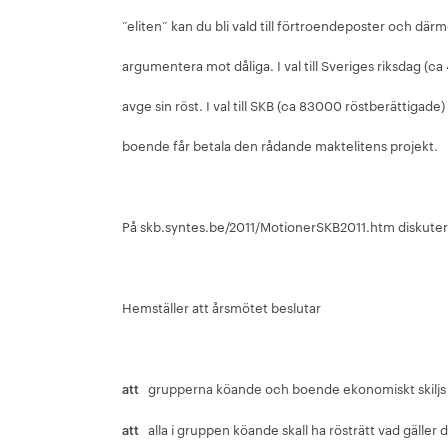
”eliten” kan du bli vald till förtroendeposter och där
argumentera mot dåliga. I val till Sveriges riksdag (c
avge sin röst. I val till SKB (ca 83000 röstberättigade
boende får betala den rådande maktelitens projekt.
På skb.syntes.be/2011/MotionerSKB2011.htm diskuter
Hemställer att årsmötet beslutar
att
grupperna köande och boende ekonomiskt skiljs 
att
alla i gruppen köande skall ha rösträtt vad gäller