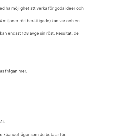
med ha möjlighet att verka för goda ideer och
a 4 miljoner röstberättigade) kan var och en
) kan endast 108 avge sin röst. Resultat, de
as frågan mer.
åt.
 de köandefrågor som de betalar för.