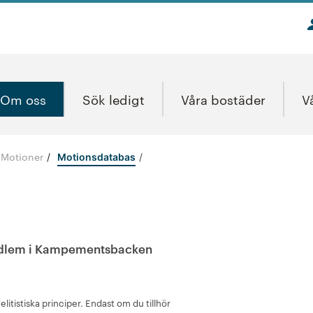
Om oss
Sök ledigt
Våra bostäder
V
Motioner
/
Motionsdatabas
edlem i Kampementsbacken
elitistiska principer. Endast om du tillhör