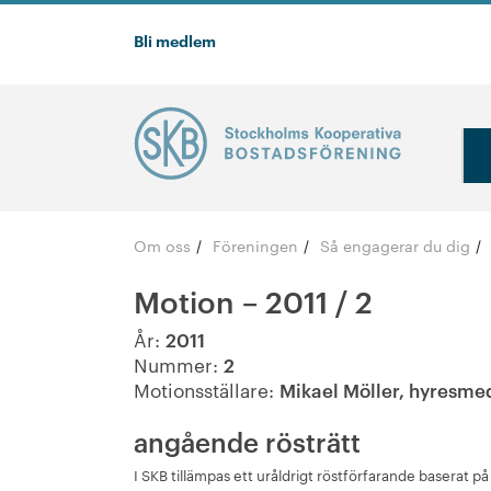
Bli medlem
Om oss
Föreningen
Så engagerar du dig
/
/
/
Motion – 2011 / 2
År:
2011
Nummer:
2
Motionsställare:
Mikael Möller, hyresm
angående rösträtt
I SKB tillämpas ett uråldrigt röstförfarande baserat på 