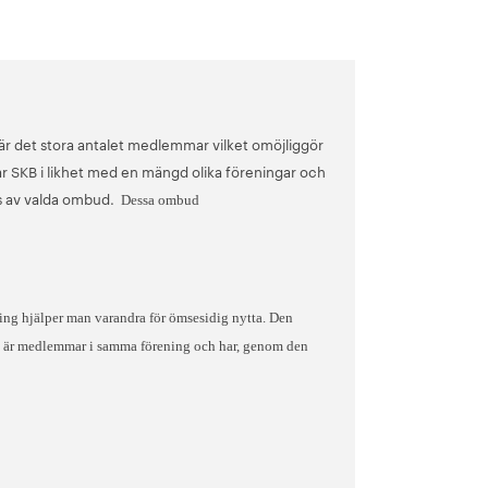
r det stora antalet medlemmar vilket omöjliggör
r SKB i likhet med en mängd olika föreningar och
s av valda ombud.
Dessa ombud
ng hjälper man varandra för ömsesidig nytta. Den
 är medlemmar i samma förening och har, genom den