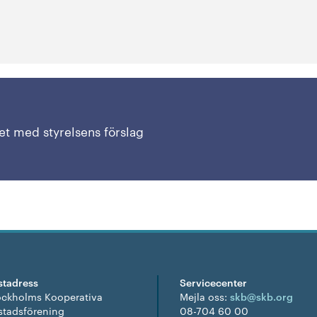
t med styrelsens förslag
stadress
Servicecenter
ockholms Kooperativa
Mejla oss:
skb@skb.org
stadsförening
08-704 60 00