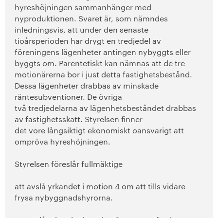
hyreshöjningen sammanhänger med
nypro
duktionen. Svaret är, som nämndes
inledningsvis, att under den senaste
tioårs
perioden har drygt en tredjedel av
föreningens lägenheter antingen nybyggts eller
byggts om. Parentetiskt kan nämnas att de tre
motionärerna bor i just detta fastig
hetsbestånd.
Dessa lägenheter drabbas av minskade
räntesubventioner. De övriga
två tredjedelarna av lägenhetsbeståndet drabbas
av fastighetsskatt. Styrelsen finner
det vore långsiktigt ekonomiskt oansvarigt att
ompröva hyreshöjningen.
Styrelsen föreslår fullmäktige
att avslå yrkandet i motion 4 om att tills vidare
frysa nybyggnadshyrorna.