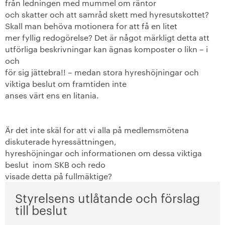
från led
ningen med mummel om räntor
och skatter och att samråd skett med hyresutskot
tet?
Skall man behöva motionera for att få en litet
mer fyllig redogörelse? Det är
något märkligt detta att
utförliga beskrivningar kan ägnas komposter o likn – i
och
för sig jättebra!! – medan stora hyreshöjningar och
viktiga beslut om framtiden inte
anses värt ens en litania.
Är det inte skäl for att vi alla på medlemsmötena
diskuterade hyressättningen,
hyreshöjningar och informationen om dessa viktiga
beslut
inom SKB och redo
visade detta på fullmäktige?
Styrelsens utlåtande och förslag
till beslut