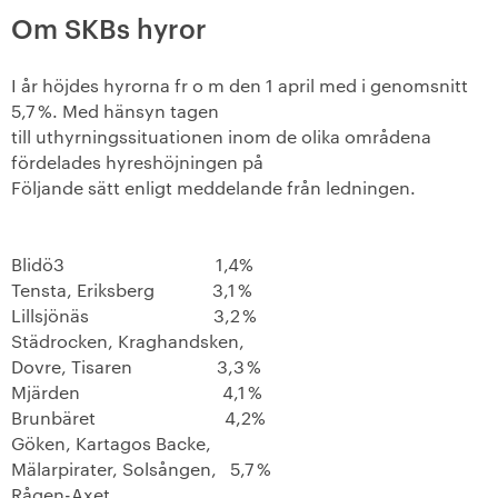
Om SKBs hyror
Medlemsmöten
I år höjdes hyrorna fr o m den 1 april med i genomsnitt
+
Medlemskap i SKB
5,7 %. Med hänsyn tagen
till uthyrningssituationen inom de olika områdena
-
Så engagerar du dig
fördelades hyreshöjningen på
Följande sätt enligt meddelande från ledningen.
Så här gör du!
+
Förtroendevalda
Blidö3
1,4%
Tensta, Eriksberg
3,1 %
+
Föreningsstämma
Lillsjönäs
3,2 %
Städrocken, Kraghandsken,
Kvartersråd
Dovre, Tisaren
3,3 %
Mjärden
4,1 %
-
Motioner
Brunbäret
4,2%
Göken, Kartagos Backe,
Mälarpirater, Solsången,
5,7 %
Att skriva en motion
Rågen-Axet