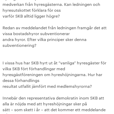
medverkan från hyresgästerna. Kan ledningen och
hyresutskottet förklara för oss
varför SKB alltid ligger högre?
Redan av meddelandet från ledningen framgår det att
vissa bostadshyror subven
tionerar
andra hyror. Efter vilka principer sker denna
subventionering?
I vissa hus har SKB hyrt ut åt ”vanliga” hyresgäster för
vilka SKB fört förhand
lingar med
hyresgästföreningen om hyreshöjningarna. Hur har
dessa förhandlings
resultat utfallit jämfört med medlemshyrorna?
Innebär den representativa demokratin inom SKB att
alla är nöjda med att hyres
höjningar sker på
sätt – som skett i år – att det kommer ett meddelande