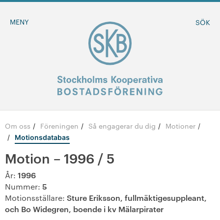
MENY
SÖK
Om oss
Föreningen
Så engagerar du dig
Motioner
/
/
/
BLI MEDLEM
/
Motionsdatabas
Motion – 1996 / 5
MINA SIDOR
1996
År:
-
Om oss
5
Nummer:
Sture Eriksson, fullmäktigesuppleant,
Motionsställare:
och Bo Widegren, boende i kv Mälarpirater
-
Föreningen