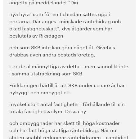
angetts på meddelandet ”Din
nya hyra” som för en tid sedan sattes upp i
portarna. Där anges ”minskade räntebidrag och
ökad fastighetsskatt”, dvs åtgärder som har
beslutats av Riksdagen
och som SKB inte kan göra något åt. Givetvis
drabbas även andra bostadsföretag,
t ex de allmännyttiga av detta – men sannolikt inte
i samma utsträckning som SKB.
Förklaringen härtill är att SKB under senare år har
nybyggt och ombyggt ett
mycket stort antal fastigheter i förhållande till sin
totala fastighetsvolym. Dessa ny-
och ombyggnader har skett till höga kostnader
och har fatt höga statliga räntebidrag. När nu
staten snabbt reducerar räntebidragen – samtidigt