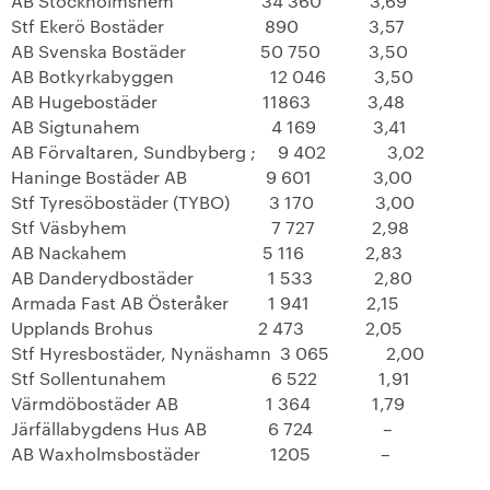
AB Stockholmshem
34 360
3,69
+
Hållbarhet enligt SKB
Stf Ekerö Bostäder
890
3,57
AB Svenska Bostäder
50 750
3,50
+
Kontakta oss
AB Botkyrkabyggen
12 046
3,50
AB Hugebostäder
11863
3,48
AB Sigtunahem
SKB in English
4 169
3,41
AB Förvaltaren, Sundbyberg ;
9 402
3,02
Haninge Bostäder AB
9 601
3,00
+
Sök ledigt
Stf Tyresöbostäder (TYBO)
3 170
3,00
Stf Väsbyhem
7 727
2,98
+
Våra bostäder
AB Nackahem
5 116
2,83
AB Danderydbostäder
1 533
2,80
Vår boendeform
Armada Fast AB Österåker
1 941
2,15
Upplands Brohus
2 473
2,05
Stf Hyresbostäder, Nynäshamn
3 065
2,00
Jobba hos oss
Stf Sollentunahem
6 522
1,91
Värmdöbostäder AB
1 364
1,79
Järfällabygdens Hus AB
6 724
–
AB Waxholmsbostäder
1205
–