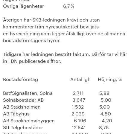
Övriga lägenheter
6,7 %
Motionshäften
Återigen har SKB-ledningen krävt och utan
Motionsdatabas
kommentarer från hyresutskottet bevil
jats
en hyreshöjning som ligger åtskilligt över de allmänna
+
På gång i föreningen
bostadsföretagens hyror.
Läs din medlemstidning
Tidigare har ledningen bestritt faktum. Därför tar vi här
in i DN publicerade siffror.
Lagar, stadgar och riktlinjer
Bostadsföretag
Antal lgh
Höjning, %
SKB i siffror
BstfSignalisten, Solna
2 711
5,88
+
SKBs historia
Solnabostäder AB
3 647
5,00
AB Stadsholmen
1 532
5,00
Den kooperativa koden
AB Täbyhus
2 039
4,50
AB Stockholmsbyggen
6 196
4,20
+
Verkställande organisation
Stf Telgebostäder
12 541
3,75