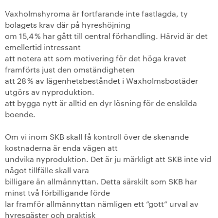
Vaxholmshyroma är fortfarande inte fastlagda, ty
bolagets krav där på hyreshöj
ning
om 15,4 % har gått till central förhandling. Härvid är det
emellertid intressant
att notera att som motivering för det höga kravet
framförts just den omständig
heten
att 28 % av lägenhetsbeståndet i Waxholmsbostäder
utgörs av nyproduktion.
att bygga nytt är alltid en dyr lösning för de enskilda
boende.
Om vi inom SKB skall få kontroll över de skenande
kostnaderna är enda vägen att
undvika nyproduktion. Det är ju märkligt att SKB inte vid
något tillfälle skall vara
billigare än allmännyttan. Detta särskilt som SKB har
minst två förbilligande förde
lar framför allmännyttan nämligen ett ”gott” urval av
hyresgäster och praktisk