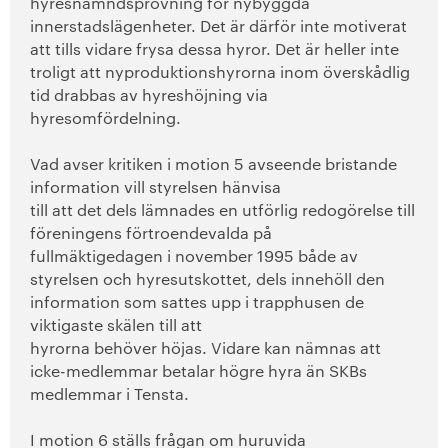
hyresnämndsprövning för nybyggda
innerstadslägenheter. Det är därför inte moti
verat
att tills vidare frysa dessa hyror. Det är heller inte
troligt att nyproduktions
hyrorna inom överskådlig
tid drabbas av hyreshöjning via
hyresomfördelning.
Vad avser kritiken i motion 5 avseende bristande
information vill styrelsen hänvisa
till att det dels lämnades en utförlig redogörelse till
föreningens förtroendevalda på
fullmäktigedagen i november 1995 både av
styrelsen och hyresutskottet, dels inne
höll den
information som sattes upp i trapphusen de
viktigaste skälen till att
hyrorna behöver höjas. Vidare kan nämnas att
icke-medlemmar betalar högre hyra än SKBs
medlemmar i Tensta.
I motion 6 ställs frågan om huruvida