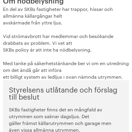
Om nödbelysning
En del av SKBs fastigheter har trappor, hissar och
Medlemsmöten
allmänna källargångar helt
avskärmade från yttre ljus.
+
Medlemskap i SKB
Vid strömavbrott har medlemmar och besökande
-
Så engagerar du dig
drabbats av problem. Vi vet att
SKBs policy är att inte ha nödbelysning.
Så här gör du!
Med tanke på säkerhetstänkande ber vi om en utredning
+
Förtroendevalda
om det ändå går att införa
ett billigt system av ledljus i ovan nämnda utrymmen.
+
Föreningsstämma
Styrelsens utlåtande och förslag
till beslut
Kvartersråd
SKBs fastigheter finns det en mångfald av
-
Motioner
utrymmen som saknar dagsljus. Det
gäller främst källarutrymmen och garage men
Att skriva en motion
även vissa allmänna utrymmen.