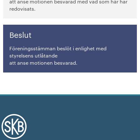
att anse motionen besvarad med vad som här har
+
Hållbarhet enligt SKB
redovisats.
+
Kontakta oss
Beslut
SKB in English
Föreningsstämman beslöt i enlighet med
+
Sök ledigt
styrelsens utlåtande
att anse motionen besvarad.
+
Våra bostäder
Vår boendeform
Jobba hos oss