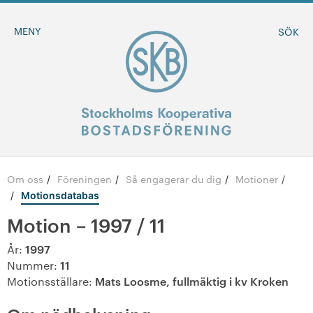
MENY
SÖK
Om oss
Föreningen
Så engagerar du dig
Motioner
/
/
/
BLI MEDLEM
/
Motionsdatabas
Motion – 1997 / 11
MINA SIDOR
1997
År:
-
Om oss
11
Nummer:
Mats Loosme, fullmäktig i kv Kroken
Motionsställare:
-
Föreningen