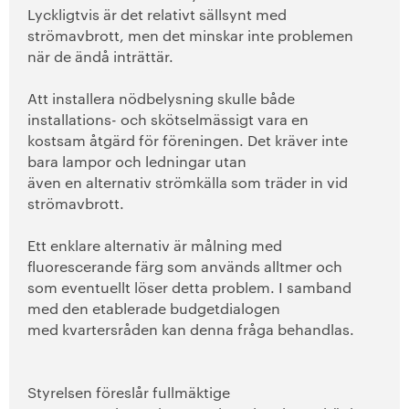
Lyckligtvis är det relativt sällsynt med
Motionshäften
strömavbrott, men det minskar inte problemen
när de ändå inträttär.
Motionsdatabas
Att installera nödbelysning skulle både
+
På gång i föreningen
installations- och skötselmässigt vara en
kostsam åtgärd för föreningen. Det kräver inte
Läs din medlemstidning
bara lampor och ledningar utan
även en alternativ strömkälla som träder in vid
Lagar, stadgar och riktlinjer
strömavbrott.
Ett enklare alternativ är målning med
SKB i siffror
fluorescerande färg som används alltmer och
som eventuellt löser detta problem. I samband
+
SKBs historia
med den etablerade budgetdialogen
med kvartersråden kan denna fråga behandlas.
Den kooperativa koden
+
Verkställande organisation
Styrelsen föreslår fullmäktige