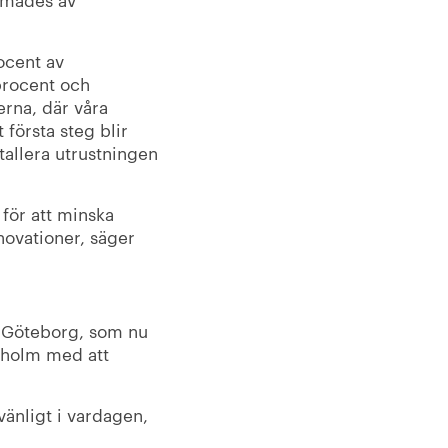
rocent av
procent och
erna, där våra
 första steg blir
stallera utrustningen
för att minska
novationer, säger
i Göteborg, som nu
ckholm med att
vänligt i vardagen,