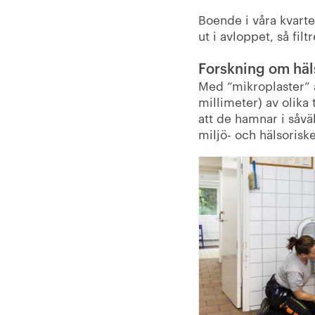
Boende i våra kvarte
ut i avloppet, så fil
Forskning om häl
Med ”mikroplaster” a
millimeter) av olika
att de hamnar i såvä
miljö- och hälsorisk