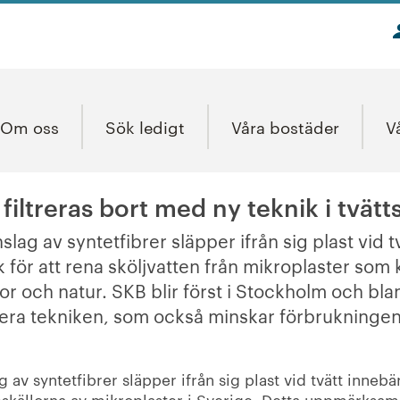
Om oss
Sök ledigt
Våra bostäder
V
filtreras bort med ny teknik i tvät
slag av syntetfibrer släpper ifrån sig plast vid tv
 för att rena sköljvatten från mikroplaster som 
or och natur.
SKB blir först i Stockholm och blan
llera tekniken, som också minskar förbrukninge
 av syntetfibrer släpper ifrån sig plast vid tvätt innebär
ppskällorna av mikroplaster i Sverige. Detta uppmärks