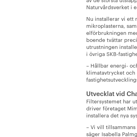
Naturvårdsverket i e
Nu installerar vi ett
mikroplasterna, sam
elförbrukningen med 
boende tvättar precis
utrustningen installe
i övriga SKB-fastighe
– Hållbar energi- oc
klimatavtrycket och 
fastighetsutveckling
Utvecklat vid Ch
Filtersystemet har u
driver företaget Mim
installera det nya s
– Vi vill tillsamman
säger Isabella Palm