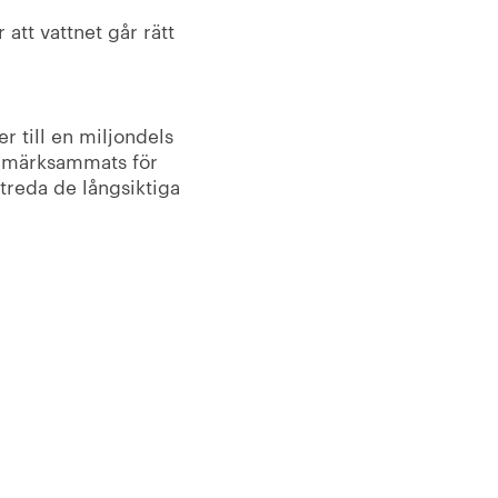
att vattnet går rätt
r till en miljondels
uppmärksammats för
utreda de långsiktiga