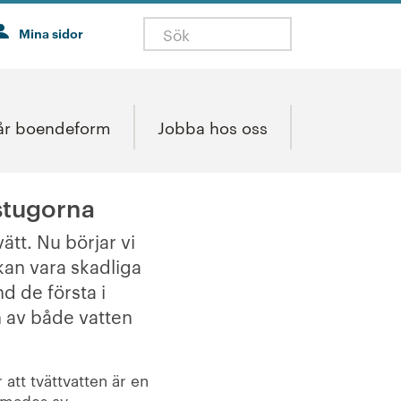
Mina sidor
år boendeform
Jobba hos oss
tstugorna
ätt. Nu börjar vi
kan vara skadliga
d de första i
n av både vatten
 att tvättvatten är en
ammades av