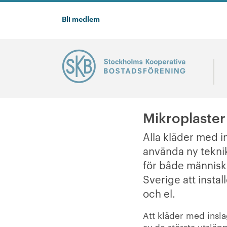
Bli medlem
Mikroplaster 
Alla kläder med in
använda ny teknik
för både människ
Sverige att insta
och el.
Att kläder med inslag
av de största utslä