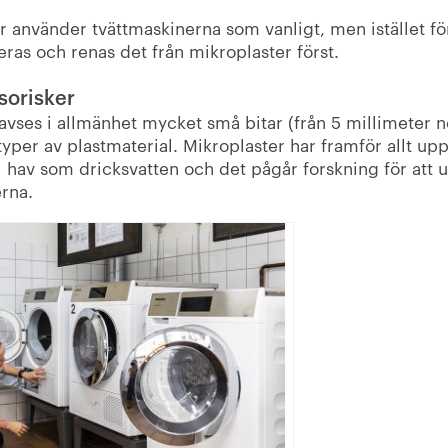
r använder tvättmaskinerna som vanligt, men istället för 
treras och renas det från mikroplaster först.
sorisker
vses i allmänhet mycket små bitar (från 5 millimeter ne
 typer av plastmaterial. Mikroplaster har framför allt 
l hav som dricksvatten och det pågår forskning för att 
erna.