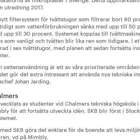
n utredning 2017.
 nytt filtersystem för tvättstugor som filtrerar bort 80 p
tidigt som vattenförbrukningen sänks med upp till 50 
upp till 30 procent. Systemet kopplas till tvättmaskin
 som vanligt och tvätten blir lika ren som tidigare. I ett
rad i sex tvättstugor, med planen att sedan fortsätta in
ter.
h vattenanvändning är ett av våra prioriterade områden 
det gör det extra intressant att använda nya tekniska in
schef Johan Jarding.
almers
tvecklats av studenter vid Chalmers tekniska högskola 
bly för att fortsätta utveckla idén. SKB blir först i Sto
ystemet.
s med SKB göra det enklare för de boende att leva miljö
gren, vd på Mimbly.