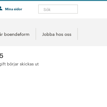
Mina sidor
år boendeform
Jobba hos oss
 5
ft börjar skickas ut