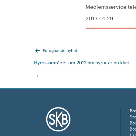
Medlemsservice tele
2013-01-29
Inläggsnavigering
Föregående nyhet
Hyressamrådet om 2013 års hyror är nu klart
Po
St
Bo
Bo
16