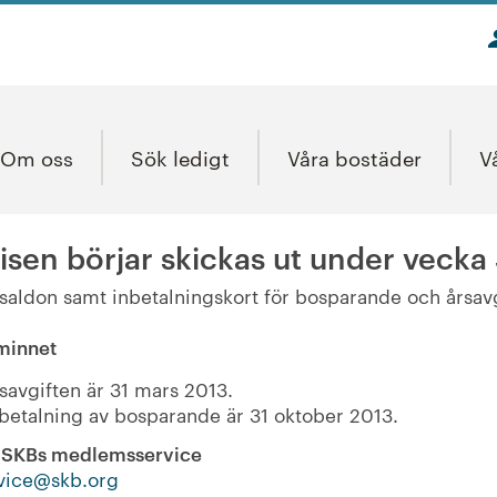
Om oss
Sök ledigt
Våra bostäder
V
en börjar skickas ut under vecka
ldon samt inbetalningskort för bosparande och årsavgi
minnet
rsavgiften är 31 mars 2013.
nbetalning av bosparande är 31 oktober 2013.
ll SKBs medlemsservice
vice@skb.org