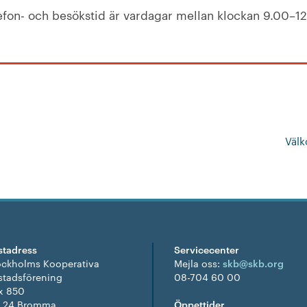
fon- och besökstid är vardagar mellan klockan 9.00–12
Välk
stadress
Servicecenter
ockholms Kooperativa
Mejla oss:
skb@skb.org
stadsförening
08-704 60 00
x 850
1 24 Bromma
Öppettider