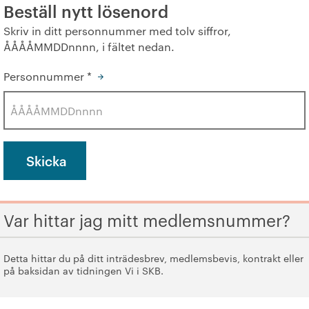
Beställ nytt lösenord
+
Våra bostäder
Skriv in ditt personnummer med tolv siffror,
ÅÅÅÅMMDDnnnn, i fältet nedan.
Vår boendeform
Personnummer
*
Jobba hos oss
Var hittar jag mitt medlemsnummer?
Detta hittar du på ditt inträdesbrev, medlems­bevis, kontrakt eller
på baksidan av tidningen Vi i SKB.