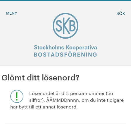
MENY
SÖK
Glömt ditt lösenord?
BLI MEDLEM
Lösenordet är ditt personnummer (tio
MINA SIDOR
siffror), ÅÅMMDDnnnn, om du inte tidigare
har bytt till ett annat lösenord.
+
Om oss
+
Sök ledigt