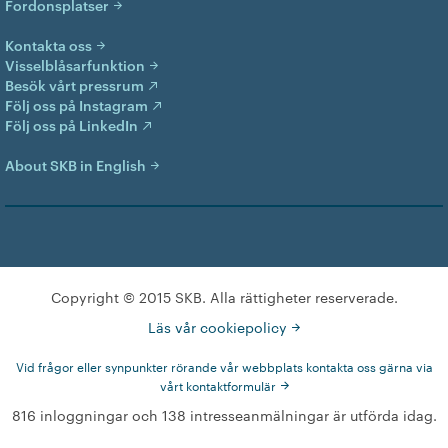
Fordonsplatser
Kontakta oss
Visselblåsarfunktion
Besök vårt pressrum
Följ oss på Instagram
Följ oss på LinkedIn
About SKB in English
Copyright © 2015 SKB. Alla rättigheter reserverade.
Läs vår cookiepolicy
Vid frågor eller synpunkter rörande vår webbplats kontakta oss gärna via
vårt kontaktformulär
816 inloggningar och 138 intresseanmälningar är utförda idag.