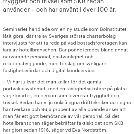
trygghet och trivsel som SKB redan
använder – och har använt i över 100 år.
+
Våra bostäder
Vår boendeform
Seminariet handlade om en ny studie som Boinstitutet
låtit göra, där tre av Sveriges största charterbolag
Jobba hos oss
intervjuats för att ta reda på vad bostadsföretagen kan
lära av hotellbranschen. Där poängterades bland annat
närvarande personal, gästvänlighet och
relationsbyggande, med förslag om synligare
fastighetsvärdar och digital kundservice.
– Vi har ju kvar det man kallar för det gamla
portvaktssystemet, med en fastighetsskötare på plats i
varje kvarter, en person som levererar trygghet och
trivsel. Sedan har vi ju också egna drifttekniker och egna
hantverkare och 96,6 procent av alla boende anser att
man får ett gott bemötande av vår personal. Så det
hotellbranschen säger bekräftar faktiskt det som SKB
har gjort sedan 1916, säger vd Eva Nordström.