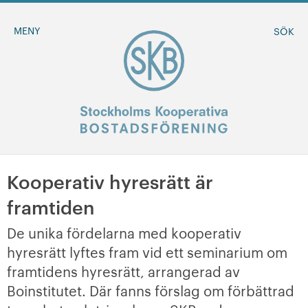
MENY
SÖK
Kooperativ hyresrätt är
BLI MEDLEM
framtiden
MINA SIDOR
De unika fördelarna med kooperativ
hyresrätt lyftes fram vid ett seminarium om
+
Om oss
framtidens hyresrätt, arrangerad av
Boinstitutet. Där fanns förslag om förbättrad
+
Sök ledigt