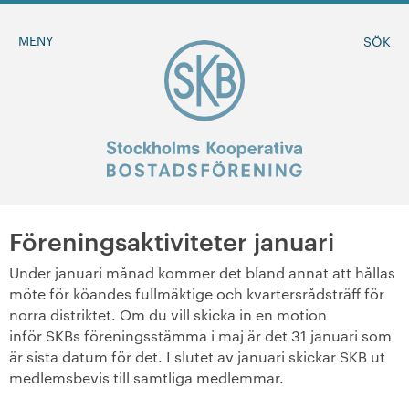
MENY
SÖK
Föreningsaktiviteter januari
BLI MEDLEM
Under januari månad kommer det bland annat att hållas
möte för köandes fullmäktige och kvartersrådsträff för
MINA SIDOR
norra distriktet. Om du vill skicka in en motion
inför SKBs föreningsstämma i maj är det 31 januari som
+
Om oss
är sista datum för det. I slutet av januari skickar SKB ut
medlemsbevis till samtliga medlemmar.
+
Sök ledigt