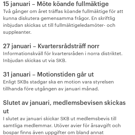
15 januari – Möte köande fullmäktige
+
Våra bostäder
Två gånger om året träffas köande fullmäktige för att
kunna diskutera gemensamma frågor. En skriftlig
inbjudan skickas ut till fullmäktigeledamöter- och
Vår boendeform
suppleanter.
Jobba hos oss
27 januari – Kvartersrådsträff norr
Informationskväll för kvartersråden i norra distriktet.
Inbjudan skickas ut via SKB.
31 januari – Motionstiden går ut
Enligt SKBs stadgar ska en motion vara styrelsen
tillhanda före utgången av januari månad.
Slutet av januari, medlemsbevisen skickas
ut
I slutet av januari skickar SKB ut medlemsbevis till
samtliga medlemmar. Utöver avier för årsavgift och
bospar finns även uppgifter om bland annat