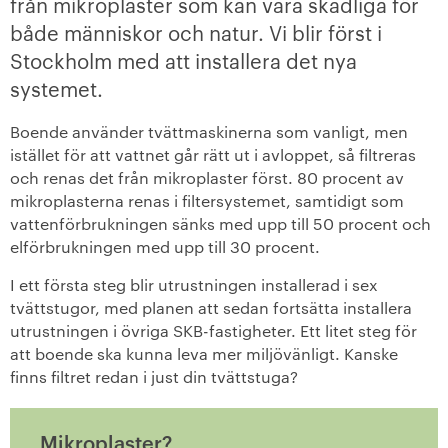
från mikroplaster som kan vara skadliga för
både människor och natur. Vi blir först i
+
Våra bostäder
Stockholm med att installera det nya
systemet.
Vår boendeform
Boende använder tvättmaskinerna som vanligt, men
Jobba hos oss
istället för att vattnet går rätt ut i avloppet, så filtreras
och renas det från mikroplaster först. 80 procent av
mikroplasterna renas i filtersystemet, samtidigt som
vattenförbrukningen sänks med upp till 50 procent och
elförbrukningen med upp till 30 procent.
I ett första steg blir utrustningen installerad i sex
tvättstugor, med planen att sedan fortsätta installera
utrustningen i övriga SKB-fastigheter. Ett litet steg för
att boende ska kunna leva mer miljövänligt. Kanske
finns filtret redan i just din tvättstuga?
Mikroplaster?