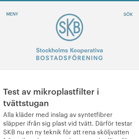
MENY
SÖK
BLI MEDLEM
Test av mikroplastfilter i
tvättstugan
MINA SIDOR
Alla kläder med inslag av syntetfibrer
+
Om oss
släpper ifrån sig plast vid tvätt. Därför testar
SKB nu en ny teknik för att rena sköljvatten
+
Sök ledigt