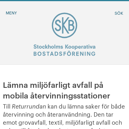
MENY
SÖK
BLI MEDLEM
Lämna miljöfarligt avfall på
mobila återvinningsstationer
MINA SIDOR
Till
Returrundan
kan du lämna saker för både
+
Om oss
återvinning och återanvändning. Den tar
emot grovavfall, textil, miljöfarligt avfall och
+
Sök ledigt