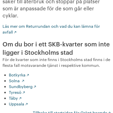
saker till återbruk och stoppar på platser
som är anpassade för de som går eller
+
Våra bostäder
cyklar.
Vår boendeform
Läs mer om Returrundan och vad du kan lämna för
avfall
Jobba hos oss
Om du bor i ett SKB-kvarter som inte
ligger i Stockholms stad
För de kvarter som inte finns i Stockholms stad finns i de
flesta fall motsvarande tjänst i respektive kommun.
Botkyrka
Solna
Sundbyberg
Tyresö
Täby
Uppsala
Tillbaka till startsidan för Grönt boende