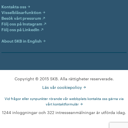
Kontakta oss
Visselblåsarfunktion
Besök vårt pressrum
Följ oss på Instagram
Följ oss på LinkedIn
About SKB in English
Copyright © 2015 SKB. Alla rättigheter reserverade.
Läs vår cookiepolicy
Vid frågor eller synpunkter rörande vår webbplats kontakta oss gärna via
vårt kontaktformulär
1244 inloggningar och 322 intresseanmälningar är utförda idag.