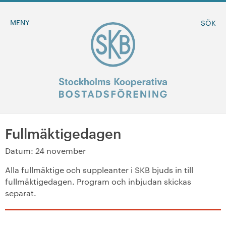
MENY
SÖK
Fullmäktigedagen
BLI MEDLEM
Datum: 24 november
MINA SIDOR
Alla fullmäktige och suppleanter i SKB bjuds in till
fullmäktigedagen. Program och inbjudan skickas
+
Om oss
separat.
+
Sök ledigt