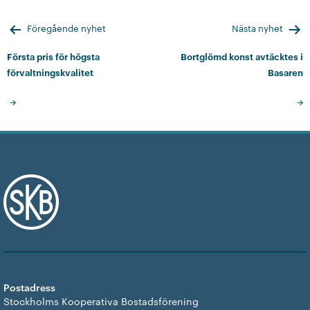
+
Våra bostäder
Inläggsnavigering
Föregående nyhet
Nästa nyhet
Första pris för högsta
Bortglömd konst avtäcktes i
Vår boendeform
förvaltningskvalitet
Basaren
Jobba hos oss
Postadress
Stockholms Kooperativa Bostadsförening